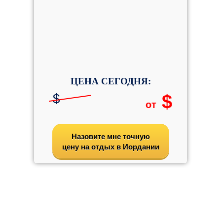
ЦЕНА СЕГОДНЯ:
$
$
от
Назовите мне точную
цену на отдых в Иордании