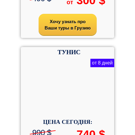
300 $
от
Хочу узнать про
Ваши туры в Грузию
ТУНИС
от 8 дней
ЦЕНА СЕГОДНЯ:
990 $
740 $